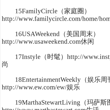
15FamilyCircle（家庭圈）
http://www.familycircle.com/home/h
16USAWeekend（美国周末）
http://www.usaweekend.com休闲
17Instyle（时髦）http://www.instyl
尚
18EntertainmentWeekly（娱乐
http://www.ew.com/ew/娱乐
19MarthaStewartLiving（玛