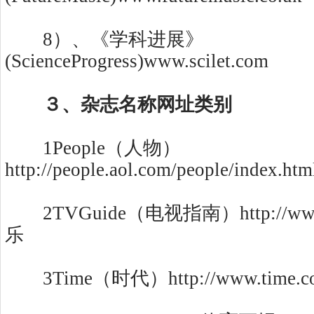
8）、《学科进展》
(ScienceProgress)www.scilet.com
３
、
杂志名称网址类别
1People（人物）
http://people.aol.com/people/index.h
2TVGuide（电视指南）http://www.
乐
3Time（时代）http://www.time.