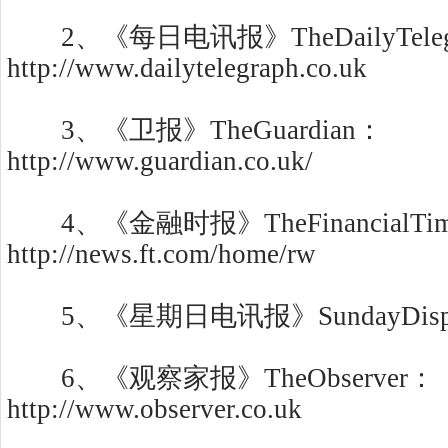
2、《每日电讯报》TheDailyTeleg
http://www.dailytelegraph.co.uk
3、《卫报》TheGuardian：
http://www.guardian.co.uk/
4、《金融时报》TheFinancialTim
http://news.ft.com/home/rw
5、《星期日电讯报》SundayDispa
6、《观察家报》TheObserver：
http://www.observer.co.uk