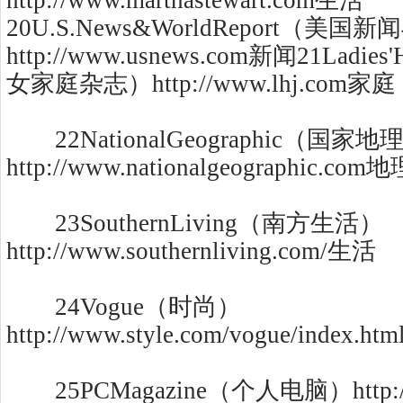
http://www.marthastewart.com生活
20U.S.News&WorldReport（美
http://www.usnews.com新闻21Ladies
女家庭杂志）http://www.lhj.com家庭
22NationalGeographic（国家
http://www.nationalgeographic.com
23SouthernLiving（南方生活）
http://www.southernliving.com/生活
24Vogue（时尚）
http://www.style.com/vogue/index.h
25PCMagazine（个人电脑）http://w