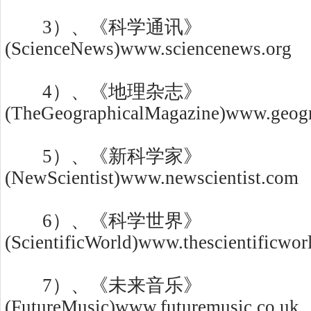
3）、《科学通讯》
(ScienceNews)www.sciencenews.org
4）、《地理杂志》
(TheGeographicalMagazine)www.geogr
5）、《新科学家》
(NewScientist)www.newscientist.com
6）、《科学世界》
(ScientificWorld)www.thescientificwor
7）、《未来音乐》
(FutureMusic)www.futuremusic.co.uk