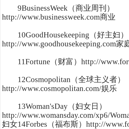
9BusinessWeek（商业周刊）
http://www.businessweek.com商业
10GoodHousekeeping（好主妇）
http://www.goodhousekeeping.com家
11Fortune（财富）http://www.for
12Cosmopolitan（全球主义者）
http://www.cosmopolitan.com/娱乐
13Woman'sDay（妇女日）
http://www.womansday.com/xp6/Wom
妇女14Forbes（福布斯）http://www.fo