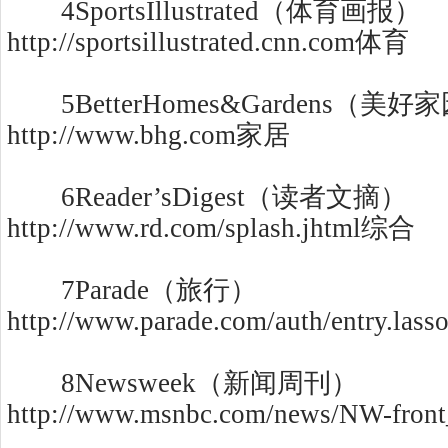
4SportsIllustrated（体育画报）
http://sportsillustrated.cnn.com体育
5BetterHomes&Gardens（美好
http://www.bhg.com家居
6Reader’sDigest（读者文摘）
http://www.rd.com/splash.jhtml综合
7Parade（旅行）
http://www.parade.com/auth/entry.la
8Newsweek（新闻周刊）
http://www.msnbc.com/news/NW-fron