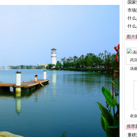
用...
·
国家
·
市场
件...
·
什么
·
什么
图片
汤
农
推荐
·
重磅