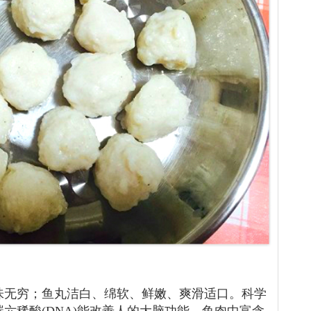
味无穷；鱼丸洁白、绵软、鲜嫩、爽滑适口。科学
六稀酸(DNA)能改善人的大脑功能，鱼肉中富含