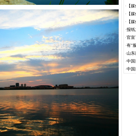
·
【媒
发...
·
【媒
发...
·
【媒
发...
·
报纸
·
官宣
·
有“
·
山东
·
中国
竞...
·
中国
造力