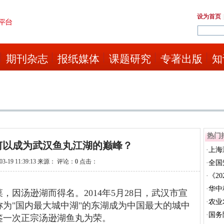
设为首页
期刊杂志
报纸媒体
课题研究
专著出版
知
热门
何以成为武汉鱼丸江湖的巅峰？
·
上海
3-19 11:39:13 来源： 评论：
0
点击：
币
·
全国
·
《2
产...
·
华中
，因汤逊湖而得名。2014年5月28日，武汉市宣
计划
·
农业
为"国内最大城中湖"的东湖成为中国最大的城中
信...
·
国务
鉴一次正宗汤逊湖鱼丸为荣。