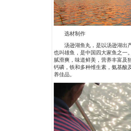
选材制作
汤逊湖鱼丸，是以汤逊湖出
也叫雄鱼，是中国四大家鱼之一
腻滑爽，味道鲜美，营养丰富及
钙磷，铁和多种维生素，氨基酸及
养佳品。