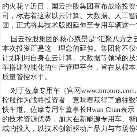
的火花？近日，国云控股集团宣布战略投资
司，标志着这家以云计算、大数据、人工智
团，正式将其技术版图延伸至专用车辆这一
国云控股集团的核心愿景是“汇聚八方之
本次投资正是这一理念的延伸。集团将不仅
计划利用自身在云计算、大数据等领域的技
车搭建智能化的生产管理平台，旨在从根本
质量管控水平。
对于佐摩专用车（官网www.zmotors.co
控股作为战略投资者，意味着获得了通往数
快车道。佐摩专用车董事长Hwan Chan表
的技术资源优势，加大在新能源专用车、智
域的投入，以技术创新驱动产品力与市场份