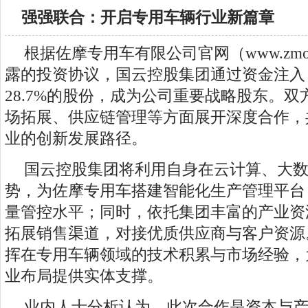
强强联合：开启专用车辆行业新篇章
根据佐摩专用车有限公司官网（www.zmotor
露的投资协议，国云控股集团通过资金注入
28.7%的股份，成为公司重要战略股东。
场拓展、供应链管理等方面展开深度合作，
业的创新发展路径。
国云控股集团将利用自身在云计算、大
势，为佐摩专用车搭建智能化生产管理平台
量管控水平；同时，依托集团丰富的产业资
拓展销售渠道，对接优质供应商与客户资源
挥在专用车辆领域的技术积累与市场经验，
业布局提供实体支撑。
业内人士分析认为，此次合作是资本与