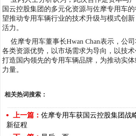
国云控股集团的多元化资源与佐摩专用车的
望推动专用车辆行业的技术升级与模式创新
活力。
佐摩专用车董事长Hwan Chan表示，
各类资源优势，以市场需求为导向，以技术
打造国内领先的专用车辆品牌，为推动实体
力量。
相关热词搜索：
上一篇：
佐摩专用车获国云控股集团战略
新征程