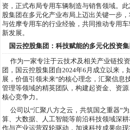
资，正式布局专用车辆制造与销售领域。此
股集团在多元化产业布局上迈出关键一步，
与佐摩专用车的行业经验，共同推动专用车
新发展。
国云控股集团
：科技赋能的多元化投资集
作为一家专注于云技术及相关产业链投
团，国云控股集团自2024年6月成立以来，
展，价值引领未来”的核心理念，汇聚信息
管理等领域的精英团队，构建起资金、资源
核心竞争力。
公司以“汇聚八方之云，共筑国之重器”
算、大数据、人工智能等前沿科技领域深耕
作与产业运营双轮驱动，加速科技成果向现