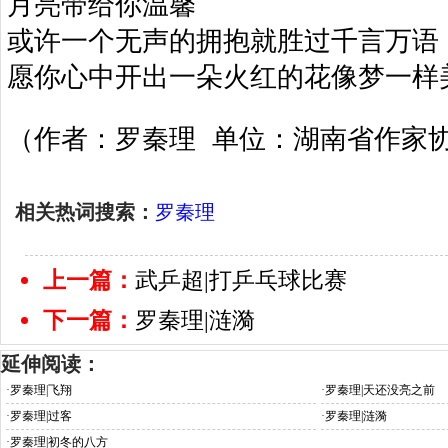
月亮带给你温馨
或许一个无声的拥抱就胜过千言万语
愿你心中开出一朵火红的花像梦一样
（作者：罗秦理 单位：湖南省作家
相关热词搜索：
罗秦理
上一篇：
武乒超|打乒乓球比赛
下一篇：
罗秦理|涟漪
延伸阅读：
·
罗秦理|飞翔
·
罗秦理|天还没亮之前
·
罗秦理|过客
·
罗秦理|涟漪
·
罗秦理|初冬的八方