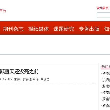
设为首页
期刊杂志
报纸媒体
课题研究
专著出版
知
热门
秦理|天还没亮之前
·
罗秦
-08 15:50:50 来源：罗秦理 评论：
0
点击：
·
洪丹
·
彭书
·
罗秦
·
罗秦
·
罗秦