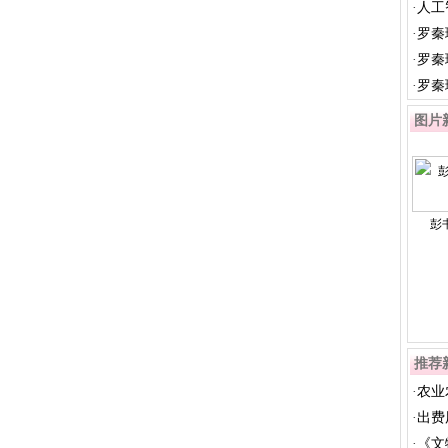
·
人工
的...
·
罗秦
·
罗秦
·
罗秦
图片
彭
推荐
·
农业
信...
·
出费
为...
·
《文