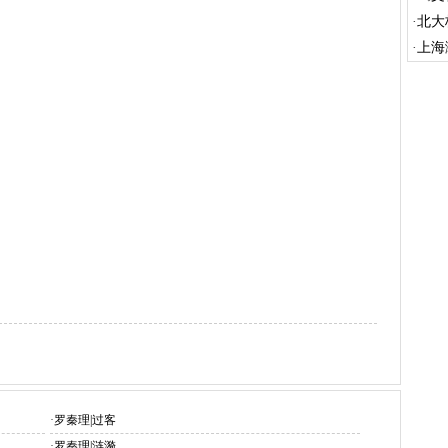
·
北大
刊物
·
上海
币
·
罗秦理|过客
·
罗秦理|涟漪