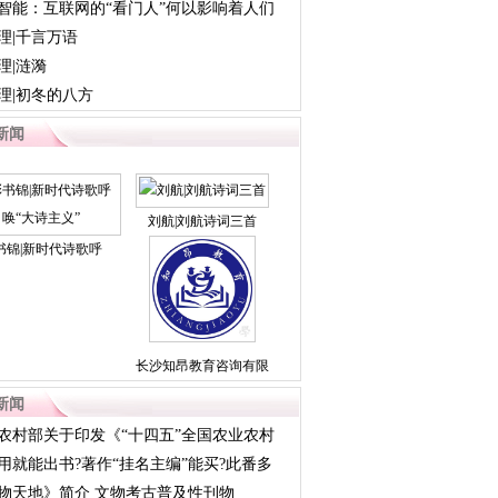
智能：互联网的“看门人”何以影响着人们
理|千言万语
理|涟漪
理|初冬的八方
新闻
刘航|刘航诗词三首
书锦|新时代诗歌呼
长沙知昂教育咨询有限
新闻
农村部关于印发《“十四五”全国农业农村
用就能出书?著作“挂名主编”能买?此番多
物天地》简介 文物考古普及性刊物