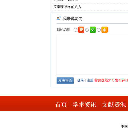
·
罗秦理|初冬的八方
首页
学术资讯
文献资源
中国