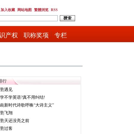
|
加入收藏
|
网站地图
|
繁體浏览
|
RSS
识产权
职称奖项
专栏
排行
理|遇见
|学不学英语?真不用纠结!
锦|新时代诗歌呼唤“大诗主义”
理|飞翔
理|天还没亮之前
理|过客