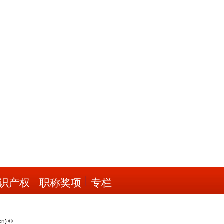
识产权
职称奖项
专栏
cn
) ©