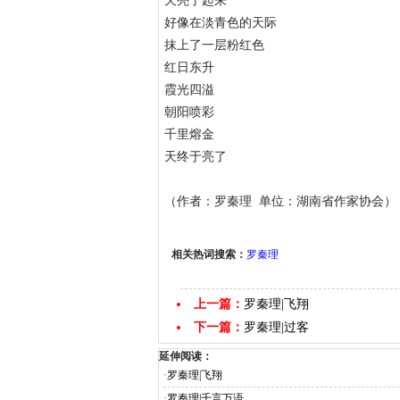
天亮了起来
好像在淡青色的天际
抹上了一层粉红色
红日东升
霞光四溢
朝阳喷彩
千里熔金
天终于亮了
（作者：罗秦理 单位：湖南省作家协会）
相关热词搜索：
罗秦理
上一篇：
罗秦理|飞翔
下一篇：
罗秦理|过客
延伸阅读：
·
罗秦理|飞翔
·
罗秦理|千言万语