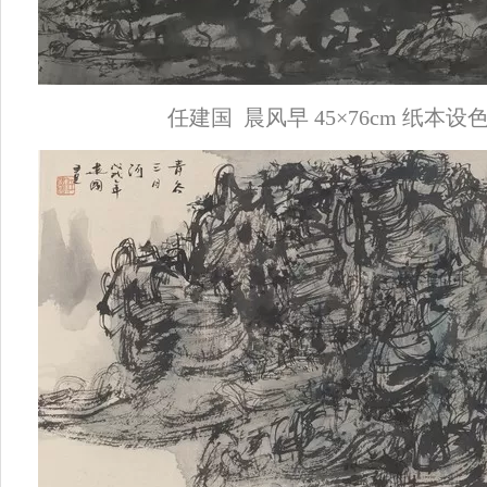
任建国 晨风早 45×76cm 纸本设色 