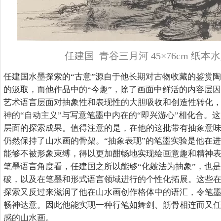
任建国 青谷三月河 45×76cm 纸本水
任建国水墨探索的“古意”源自于他长期对古物收藏的鉴赏
的汲取，而他作品中的“今趣”，除了画面中鲜活的内容层
艺术语言层面对抽象性和表现性的大胆吸收和创造性转化
神的“自动主义”与写意笔墨中内在的“即兴游心”相化合。
层面的探索成果。值得注意的是，在他的这批带有抽象意
仍然保持了山水画的骨架。“抽象表现”的笔墨实验是他在
能够不被形象束缚，得以更加酣畅地实现绘画意趣和精神
笔墨语言角度看，任建国之所以能够“化皴法为抽象”，也是
破，以及在笔墨和形式语言领域进行的个性化拓展。这些
探索又反过来滋润了他在山水画创作格体中的语汇，令笔墨
畅神达意。因此他能实现一种行笔如舞剑、筋骨相连而又
感的山水画。