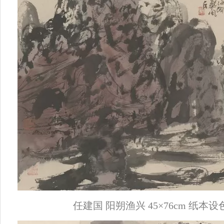
任建国 阳朔渔兴 45×76cm 纸本设色