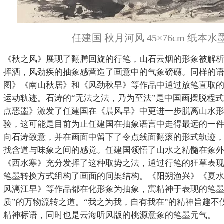
任建国 秋月河风 45×76cm 纸本水墨
《秋之风》展现了翻腾回旋的行笔，山石云烟的形象被解
挥洒，风劲疾的抽象感营造了画意中的气象磅礴。同样的
图》《南山秋居》和《风劲秋早》等作品中通过放笔直取
运动轨迹。石涛的“无法之法，乃为至法”是中国画摆脱程
点恶墨》激发了任建国在《晨风早》中更进一步脱离山水
验，这可能是目前为止任建国在抽象语言中走得最远的一件
向石涛致意，并在画面中留下了令点线面翻滚的形式轨迹
找含道与味象之间的感觉。任建国领悟了山水之精髓在象
《西水寒》充分发挥了这种取势之法，通过行笔的狂草表
笔墨转换方式组构了画面的间架结构。《阳朔渔兴》《夏
风漓江早》等作品都在化形象为抽象，寓精神于表现的笔墨
质”的万物流转之道。“我之为我，自有我在”的精神旨趣不
精神标语，同时也是云海听风版的桃源意象的笔墨元气。