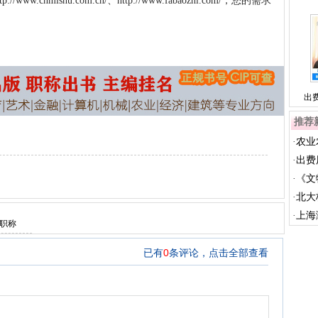
nmishu.com.cn/、http://www.fabaozhi.com/，您的需求
出
推荐
·
农业
信...
·
出费
为...
·
《文
·
北大
刊物
·
上海
评职称
币