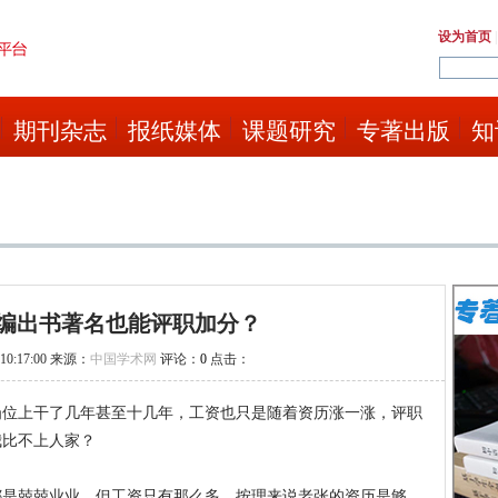
设为首页
期刊杂志
报纸媒体
课题研究
专著出版
知
编出书著名也能评职加分？
10:17:00 来源：
中国学术网
评论：
0
点击：
岗位上干了几年甚至十几年，工资也只是随着资历涨一涨，评职
我比不上人家？
都是兢兢业业，但工资只有那么多。按理来说老张的资历是够