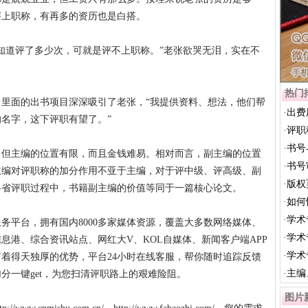
评上职称，有再多的资历也是白搭。
知道评了多少次，可就是评不上职称。”老张欲哭无泪，实在不
热门
里面的出书项目深深吸引了老张，“我提供资料、想法，他们帮
·
出费
名字，这下评职有望了。”
为...
·
评职
吗？
·
书号
，但主编的位置有限，而且金钱难易。相对而言，副主编的位置
·
书号
主编对评职称的加分作用不亚于主编，对于评中级、评高级、副
·
版权
各省评职过程中，书籍副主编的价值等同于一篇核心论文。
·
如何
·
学术
务平台，拥有国内8000多家媒体资源，覆盖大多数网络媒体、
·
学术
息港、综合资讯站点、网红大V、KOL自媒体、新闻客户端APP
·
学术
着得天独厚的优势，平台24小时在线客服，帮你随时追踪反馈
·
主编
分一键get，为您扫清评职路上的艰难险阻。
图片