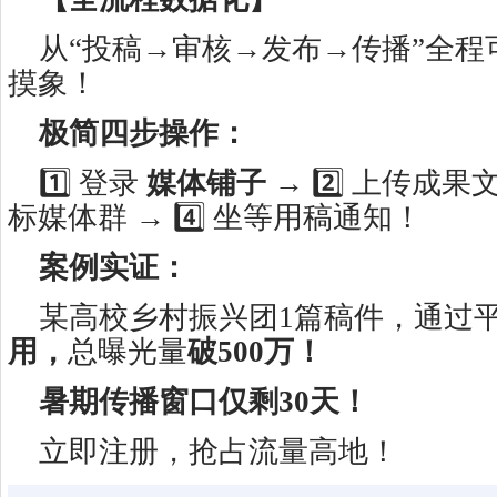
从“投稿→审核→发布→传播”全程
摸象！
极简四步操作：
1️⃣ 登录
媒体铺子
→ 2️⃣ 上传成果文
标媒体群 → 4️⃣ 坐等用稿通知！
案例实证：
某高校乡村振兴团1篇稿件，通过
用，
总曝光量
破500万！
暑期传播窗口仅剩30天！
立即注册，抢占流量高地！